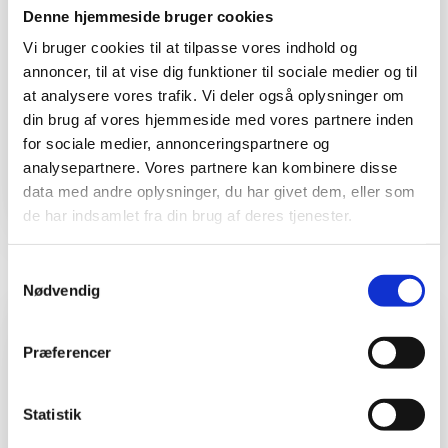
Denne hjemmeside bruger cookies
Fri adgang til alle faciliteter i hele
åbningstiden den pågældende dag.
Vi bruger cookies til at tilpasse vores indhold og
annoncer, til at vise dig funktioner til sociale medier og til
at analysere vores trafik. Vi deler også oplysninger om
din brug af vores hjemmeside med vores partnere inden
Købes i centret
for sociale medier, annonceringspartnere og
analysepartnere. Vores partnere kan kombinere disse
data med andre oplysninger, du har givet dem, eller som
de har indsamlet fra din brug af deres tjenester.
Samtykkevalg
Nødvendig
15-18 år
Præferencer
220 kr. / måned
Statistik
Fri adgang til alle faciliteter i hele