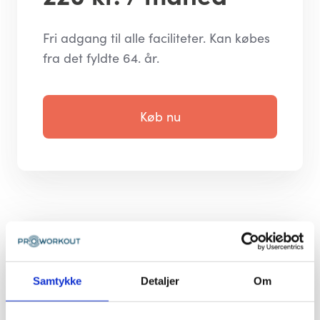
Fri adgang til alle faciliteter. Kan købes
fra det fyldte 64. år.
Køb nu
Dagsadgang
100 kr. / dag
Samtykke
Detaljer
Om